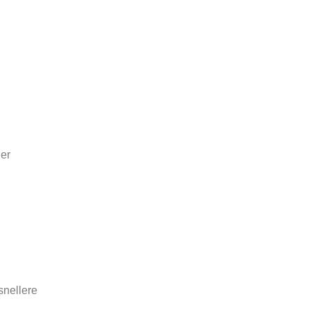
der
snellere