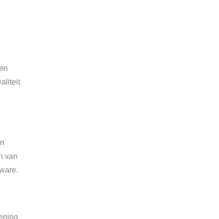
een
liteit
en
n van
tware.
kening