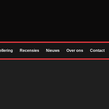
S
llering
Recensies
Nieuws
Over ons
Contact