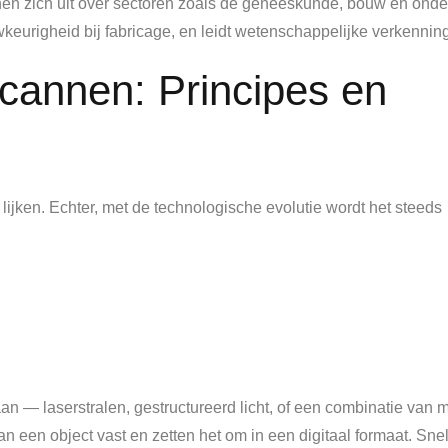
nnen zich uit over sectoren zoals de geneeskunde, bouw en onde
wkeurigheid bij fabricage, en leidt wetenschappelijke verkenning
cannen: Principes en
ijken. Echter, met de technologische evolutie wordt het steeds
n — laserstralen, gestructureerd licht, of een combinatie van 
een object vast en zetten het om in een digitaal formaat. Snel