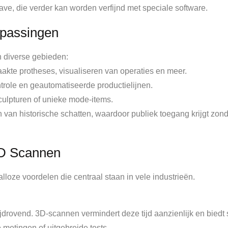
e, die verder kan worden verfijnd met speciale software.
passingen
n diverse gebieden:
te protheses, visualiseren van operaties en meer.
ntrole en geautomatiseerde productielijnen.
culpturen of unieke mode-items.
 van historische schatten, waardoor publiek toegang krijgt zon
3D Scannen
lloze voordelen die centraal staan in vele industrieën.
jdrovend. 3D-scannen vermindert deze tijd aanzienlijk en biedt 
etingen of uitgebreide tests.