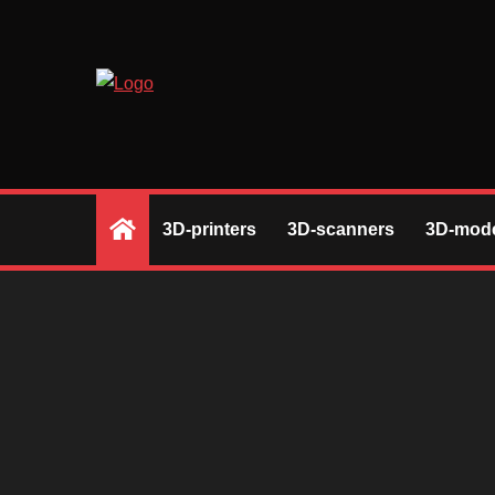
Skip
to
content
RIGHT DESICIONS BASED ON REVIEW
3D-printers
3D-scanners
3D-mode