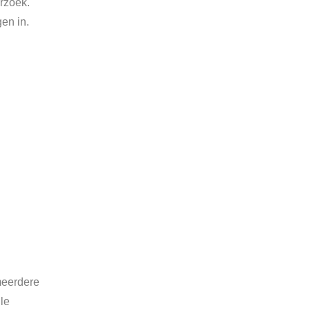
rzoek.
en in.
meerdere
le